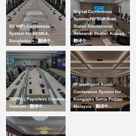
Digital Conference
System for Gulf Arab
5G WiFi Conference
States Educational
System for BKMEA,
Research Center, Kuwait -
Bangladesh - 翻译中...
翻译中...
IP Intelligent Audio
Conference System for
DSPPA | Paperless Conference System for Viettel Network Co
Kompleks Satria Pertiwi,
Vietnam - 翻译中...
Malaysia - 翻译中...