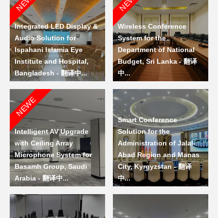
NEWE
NEWE
Integrated LED Display &
Wireless Conference
Audio Solution for
System for the
Ispahani Islamia Eye
Department of National
Institute and Hospital,
Budget, Sri Lanka - 翻译
Bangladesh - 翻译中...
中...
NEWE
Smart Conference
Intelligent AV Upgrade
Solution for the
with Ceiling Array
Administration of Jalal-
Microphone System for
Abad Region and Manas
Basamh Group, Saudi
City, Kyrgyzstan - 翻译
Arabia - 翻译中...
中...