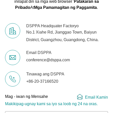
inilapat din sa mga web browser '
Patakaran sa
Pribado
At
Mga Pamamagitan ng Paggamita
.
DSPPA Headquater Factoryo
No.1 Xiahe Rd, Jianggao Town, Baiyun
District, Guangzhou, Guangdong, China.
Email DSPPA
conference@dsppa.com
Tinawag ang DSPPA
+86-20-37166520
Mag - iwan ng Mensahe
Email Kamin
Makikipag-ugnay kami sa iyo sa loob ng 24 na oras.