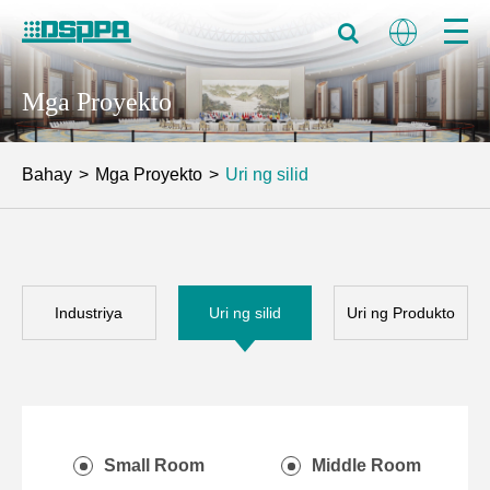
Mga Proyekto
Bahay
Mga Proyekto
Uri ng silid
Industriya
Uri ng silid
Uri ng Produkto
Small Room
Middle Room