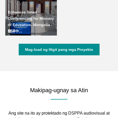
Enhances Smart
Conferencing for Ministry
of Education, Mongolia -
翻译中...
Mag-load ng Higit pang mga Proyekto
Makipag-ugnay sa Atin
Ang site na ito ay protektado ng DSPPA audiovisual at