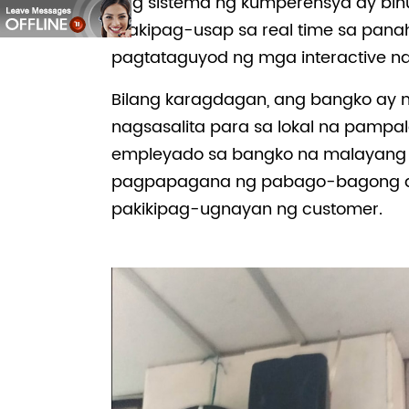
Ang sistema ng kumperensya ay binub
makipag-usap sa real time sa pana
pagtataguyod ng mga interactive na
Bilang karagdagan, ang bangko ay 
nagsasalita para sa lokal na pampa
empleyado sa bangko na malayang lum
pagpapagana ng pabago-bagong at 
pakikipag-ugnayan ng customer.