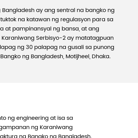
 Bangladesh ay ang sentral na bangko ng
Malay
 tuktok na katawan ng regulasyon para sa
ra at pampinansyal ng bansa, at ang
বাঙালি
 Karaniwang Serbisyo-2 ay matatagpuan
alapag ng 30 palapag na gusali sa punong
Bangko ng Bangladesh, Motijheel, Dhaka.
 ng engineering at isa sa
nagampanan ng Karaniwang
aktura ng Bangko ng Bangladesh.