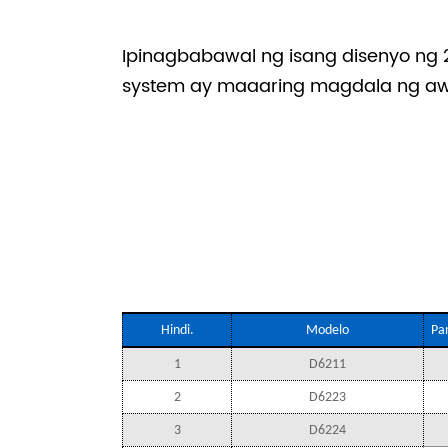
Ipinagbabawal ng isang disenyo ng 
system ay maaaring magdala ng awto
Hindi.
Modelo
Pa
1
D6211
2
D6223
3
D6224