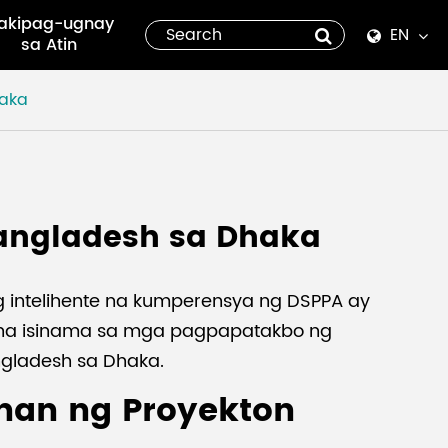
akipag-ugnay
EN
sa Atin
English
haka
Español
italiano
angladesh sa Dhaka
русский
العربية
g intelihente na kumperensya ng DSPPA ay
na isinama sa mga pagpapatakbo ng
tiếng việt
gladesh sa Dhaka.
Pilipino
han ng Proyekton
ไทย