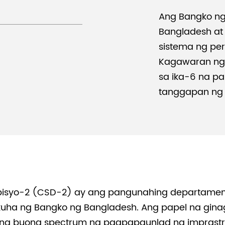
Ang Bangko ng
Bangladesh at
sistema ng pe
Kagawaran ng
sa ika-6 na p
tanggapan ng 
syo-2 (CSD-2) ay ang pangunahing departamento
uha ng Bangko ng Bangladesh. Ang papel na gi
ng buong spectrum ng pagpapaunlad ng imprastr