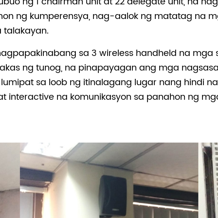
uo ng 1 chairman unit at 22 delegate unit, na na
hon ng kumperensya, nag-aalok ng matatag na mg
 talakayan.
nagpapakinabang sa 3 wireless handheld na mga 
lakas ng tunog, na pinapayagan ang mga nagsasal
ipat sa loob ng itinalagang lugar nang hindi nai
interactive na komunikasyon sa panahon ng mga