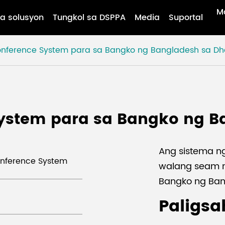
M
a solusyon
Tungkol sa DSPPA
Media
Suportal
onference System para sa Bangko ng Bangladesh sa D
System para sa Bangko ng B
Ang sistema n
Conference System
walang seam 
Bangko ng Ban
Paligsa