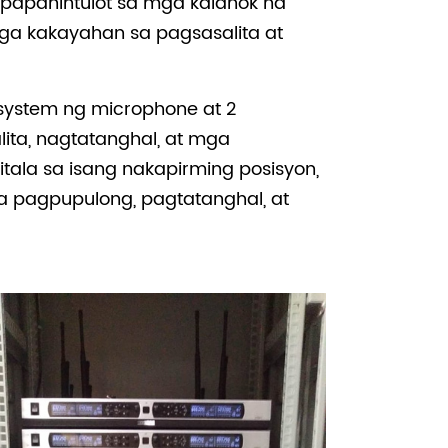
gpapahintulot sa mga kalahok na
a kakayahan sa pagsasalita at
system ng microphone at 2
ita, nagtatanghal, at mga
tala sa isang nakapirming posisyon,
 pagpupulong, pagtatanghal, at