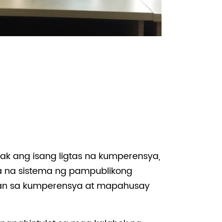
k ang isang ligtas na kumperensya,
a na sistema ng pampublikong
san sa kumperensya at mapahusay