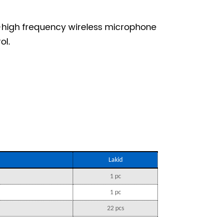
-high frequency wireless microphone
ol.
Lakid
1 pc
1 pc
22 pcs