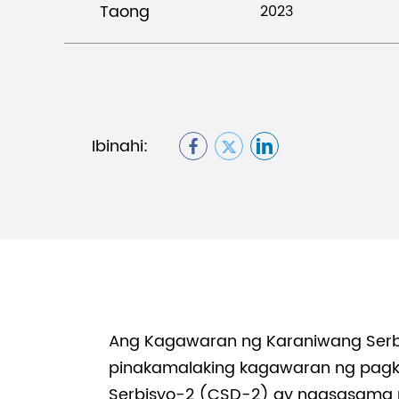
Taong
2023
Ibinahi:
Ang Kagawaran ng Karaniwang Serbi
pinakamalaking kagawaran ng pagk
Serbisyo-2 (CSD-2) ay nagsasama 