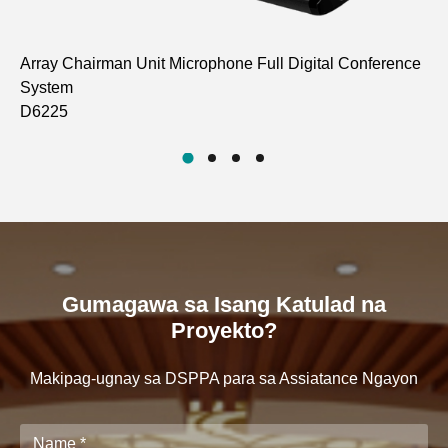
Array Chairman Unit Microphone Full Digital Conference
Ar
System
Sy
D6225
D6
Gumagawa sa Isang Katulad na
Proyekto?
Makipag-ugnay sa DSPPA para sa Assiatance Ngayon