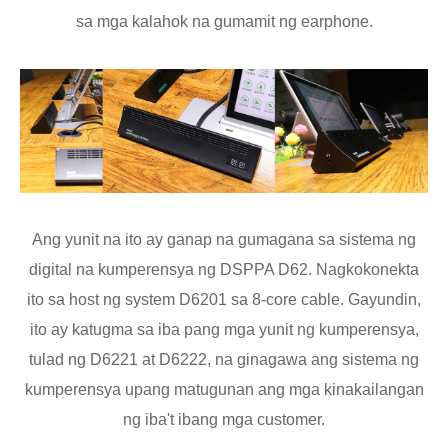
sa mga kalahok na gumamit ng earphone.
Ang yunit na ito ay ganap na gumagana sa sistema ng
digital na kumperensya ng DSPPA D62. Nagkokonekta
ito sa host ng system D6201 sa 8-core cable. Gayundin,
ito ay katugma sa iba pang mga yunit ng kumperensya,
tulad ng D6221 at D6222, na ginagawa ang sistema ng
kumperensya upang matugunan ang mga kinakailangan
ng iba't ibang mga customer.