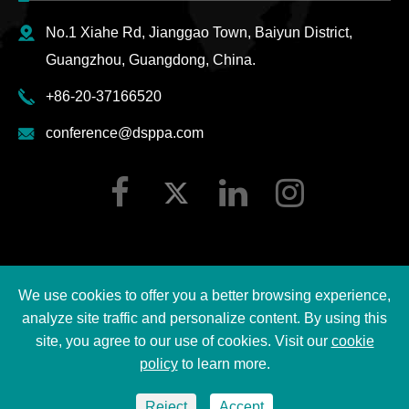
No.1 Xiahe Rd, Jianggao Town, Baiyun District,
Guangzhou, Guangdong, China.
+86-20-37166520
conference@dsppa.com
We use cookies to offer you a better browsing experience,
Copyright ©
2026 Guangzhou DSPPA Audio Co., Ltd.
analyze site traffic and personalize content. By using this
Lahat ng Karapatan ay Nakareserba.
site, you agree to our use of cookies. Visit our
cookie
policy
to learn more.
Sitemap
|
Patakaran sa Privacy ng DSPPA
Reject
Accept