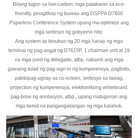
Bilang tugon sa low-carbon, mga patakaran sa eco-
friendly, pinagtibay ng bureau ang DSPPA D7600
Paperless Conference System upang ma-optimize ang
mga serbisyo ng gobyerno nito.
Ang system ay binubuo ng 20 mga hanay ng mga
terminal ng pag-angat ng D7615P, 1 chairman unit at 19
na mga yunit ng delegado, atbp. nakamit ang mga
gawaing tulad ng pag-sign-in ng kumperensya, pagboto,
pakikipag-ugnay sa co-screen, serbisyo sa tawag,
projection ng kumperensya, elektronikong whiteboard,
pag-brow ng anotasyon, atbp., upang matugunan ang
mga tiered na pangangailangan ng mga kalahok.