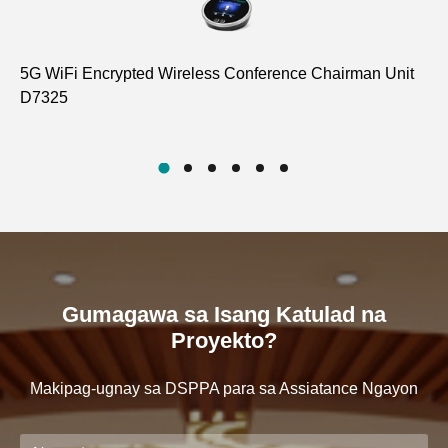
5G WiFi Encrypted Wireless Conference Chairman Unit
Ma
D7325
DS
Gumagawa sa Isang Katulad na
Proyekto?
Makipag-ugnay sa DSPPA para sa Assiatance Ngayon