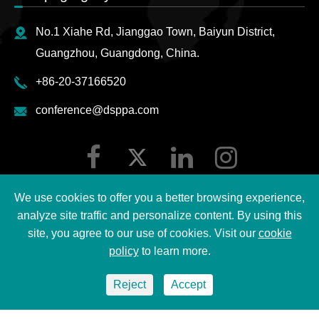
No.1 Xiahe Rd, Jianggao Town, Baiyun District,
Guangzhou, Guangdong, China.
+86-20-37166520
conference@dsppa.com
We use cookies to offer you a better browsing experience,
analyze site traffic and personalize content. By using this
site, you agree to our use of cookies. Visit our
cookie
Copyright ©
2026 Guangzhou DSPPA Audio Co., Ltd.
policy
to learn more.
Lahat ng Karapatan ay Nakareserba.
Reject
Accept
Sitemap
|
Patakaran sa Privacy ng DSPPA