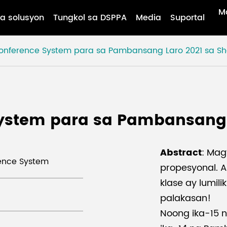
M
a solusyon
Tungkol sa DSPPA
Media
Suportal
Conference System para sa Pambansang Laro 2021 sa Sh
System para sa Pambansang 
Abstract
: Mag
ence System
propesyonal. 
klase ay lumi
palakasan!
Noong ika-15 n