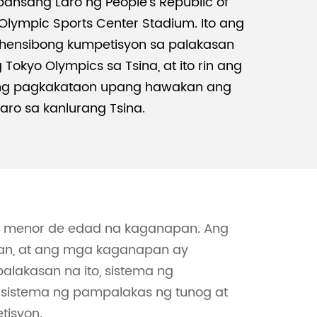
ansang Laro ng People's Republic of
 Olympic Sports Center Stadium. Ito ang
Malay
ensibong kumpetisyon sa palakasan
Tokyo Olympics sa Tsina, at ito rin ang
বাঙালি
g pagkakataon upang hawakan ang
ro sa kanlurang Tsina.
0 menor de edad na kaganapan. Ang
man, at ang mga kaganapan ay
alakasan na ito, sistema ng
 sistema ng pampalakas ng tunog at
tisyon.