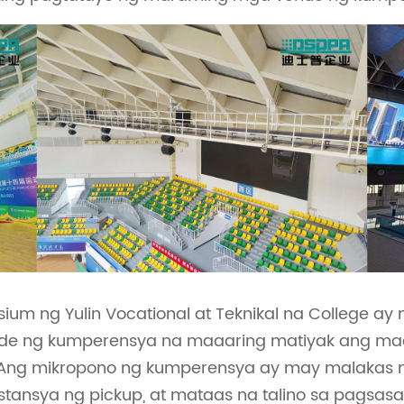
um ng Yulin Vocational at Teknikal na College ay
de ng kumperensya na maaaring matiyak ang ma
 Ang mikropono ng kumperensya ay may malakas na 
ansya ng pickup, at mataas na talino sa pagsasa