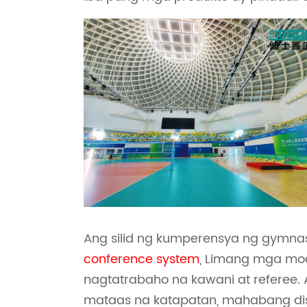
Ang silid ng kumperensya ng gymnasi
conference system
, Limang mga mo
nagtatrabaho na kawani at referee.
mataas na katapatan, mahabang dist