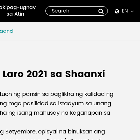
akipag-ugnay
EN
sa Atin
English
aanxi
Español
italiano
Laro 2021 sa Shaanxi
русский
العربية
tuon ng pansin sa paglikha ng kalidad ng
Ang mga pasilidad sa istadyum sa unang
tiếng việt
likha ng isang mahusay na kaganapan sa
Pilipino
g Setyembre, opisyal na binuksan ang
ไทย