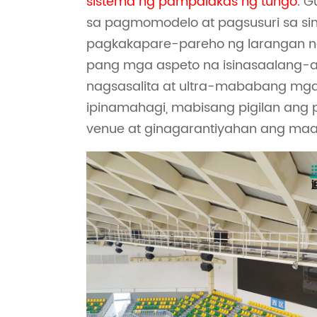
sistema ng pampalakas ng tungo
. 
sa pagmomodelo at pagsusuri sa sim
pagkakapare-pareho ng larangan ng 
pang mga aspeto na isinasaalang-al
nagsasalita at ultra-mababang mga
ipinamahagi, mabisang pigilan ang
venue at ginagarantiyahan ang ma