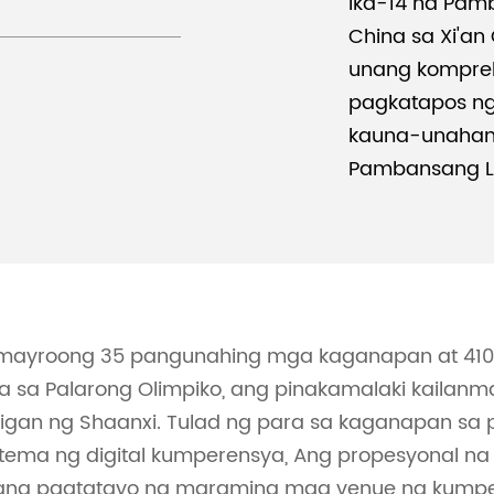
ika-14 na Pamb
China sa Xi'an
unang kompreh
pagkatapos ng 
kauna-unahan
Pambansang La
 mayroong 35 pangunahing mga kaganapan at 41
a sa Palarong Olimpiko, ang pinakamalaki kailan
igan ng Shaanxi. Tulad ng para sa kaganapan sa p
tema ng digital kumperensya, Ang propesyonal na
 ang pagtatayo ng maraming mga venue ng kumpe