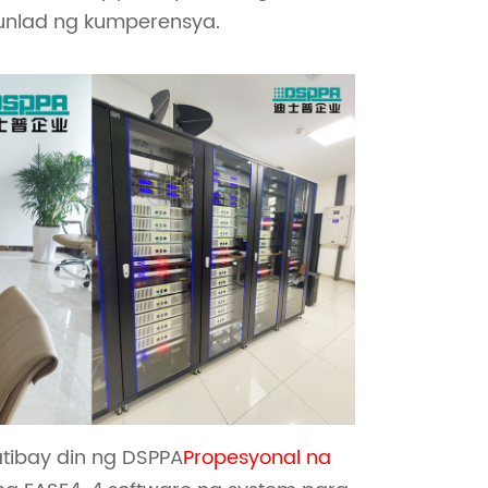
unlad ng kumperensya.
tibay din ng DSPPA
Propesyonal na