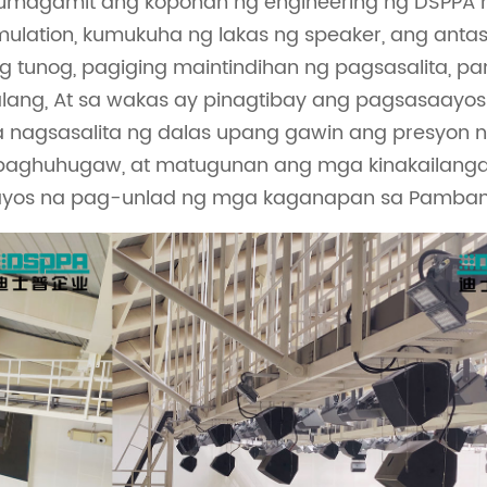
Gumagamit ang koponan ng engineering ng DSPPA n
ulation, kumukuha ng lakas ng speaker, ang antas
tunog, pagiging maintindihan ng pagsasalita, pa
ang, At sa wakas ay pinagtibay ang pagsasaayos
 nagsasalita ng dalas upang gawin ang presyon n
 paghuhugaw, at matugunan ang mga kinakailanga
ayos na pag-unlad ng mga kaganapan sa Pamban