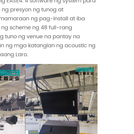
g EASE4. 4 software ng system para
 ng presyon ng tunog at
mamaraan ng pag-install at iba
 ng scheme ng 48 full-rang
g tuno ng venue na pantay na
n ng mga katangian ng acoustic ng
sang Laro.