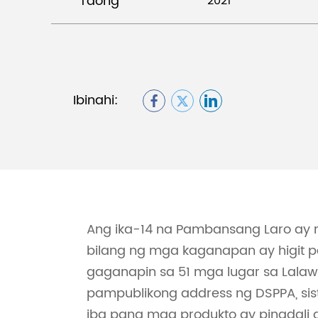
Taong
2021
Ibinahi:
Ang ika-14 na Pambansang Laro ay
bilang ng mga kaganapan ay higit p
gaganapin sa 51 mga lugar sa Lalaw
pampublikong address ng DSPPA, sis
iba pang mga produkto ay pinadali