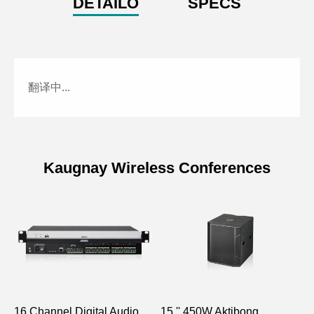
DETAILO
SPECS
翻译中...
Kaugnay Wireless Conferences
Model
P8828
Operating
500MHz-950MHz
Frequency
5dB, 10dB, 15dB, 20dB
Gain
(±2dB)
16 Channel Digital Audio
15 '' 450W Aktibong
P