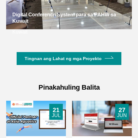
Connector Type
BNC
Digital Conference System para sa PAHW sa
Kuwait
Kuwait
Tingnan ang Lahat ng mga Proyekto
Pinakahuling Balita
21
27
JUL
JUN