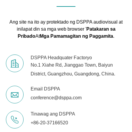
Ang site na ito ay protektado ng DSPPA audiovisual at
inilapat din sa mga web browser '
Patakaran sa
Pribado
At
Mga Pamamagitan ng Paggamita
.
DSPPA Headquater Factoryo
No.1 Xiahe Rd, Jianggao Town, Baiyun
District, Guangzhou, Guangdong, China.
Email DSPPA
conference@dsppa.com
Tinawag ang DSPPA
+86-20-37166520