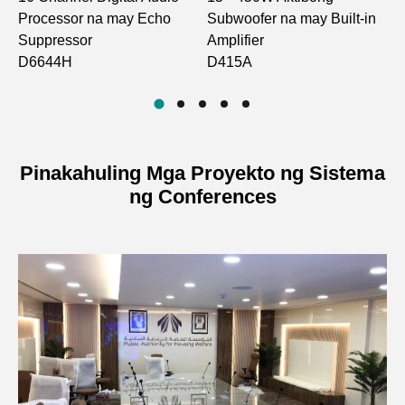
Processor na may Echo
Subwoofer na may Built-in
P
Spectrum
500MHz–950MHz
Suppressor
Amplifier
D
Scanning Range
D6644H
D415A
Number of Scan
18
Channels
Input/Output
50Ω
Pinakahuling Mga Proyekto ng Sistema
Impedance
ng Conferences
Antenna Power
+12V DC/150mA, center
Supply
positive
12V DC/3A(MAX)*4,
DC Output
center positive
12V DC/3A (MAX)*4,
Power Supply
center positive