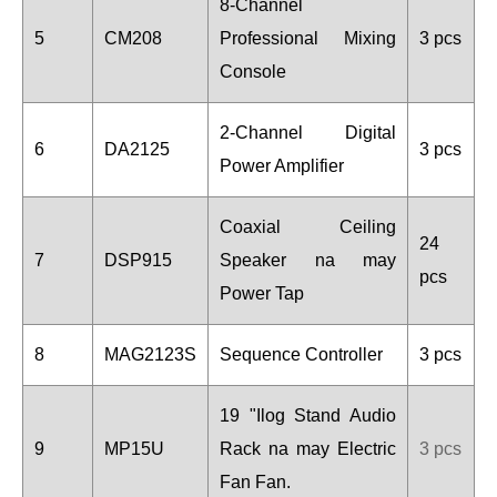
8-Channel
5
CM208
Professional Mixing
3 pcs
Console
2-Channel Digital
6
DA2125
3 pcs
Power Amplifier
Coaxial Ceiling
24
7
DSP915
Speaker na may
pcs
Power Tap
8
MAG2123S
Sequence Controller
3 pcs
19 "Ilog Stand Audio
9
MP15U
Rack na may Electric
3 pcs
Fan Fan.