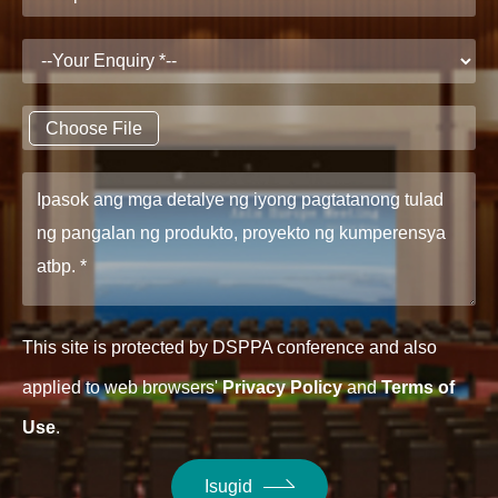
Choose File
This site is protected by DSPPA conference and also
applied to web browsers'
Privacy Policy
and
Terms of
Use
.
Isugid