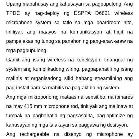
Upang mapahusay ang kahusayan sa pagpupulong, Ang
TPDC ay nag-deploy ng DSPPA D6801 wireless
microphone system sa tatlo sa mga boardroom nito,
tinitiyak ang maayos na komunikasyon at higit na
pampalakas ng tunog sa panahon ng pang-araw-araw na
mga pagpupulong.
Gamit ang isang wireless na koneksyon, tinanggal ng
system ang kumplikadong wiring, pagpapanatili ng isang
malinis at organisadong silid habang streamlining ang
pag-install para sa mabilis na pag-aktibo ng system.
Ang mga mikropono ng mataas na sensitibo, na ipinares
na may 415 mm microphone rod, tinitiyak ang malinaw at
tumpak na paghahatid ng pagsasalita, pag-optimize ng
kahusayan ng mga talakayan sa paggawa ng desisyon.
Ang rechargeable na disenyo ng microphone ay