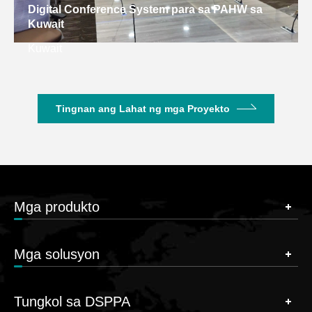
Digital Conference System para sa PAHW sa
Kuwait
Kuwait
Tingnan ang Lahat ng mga Proyekto
Mga produkto
Mga solusyon
Tungkol sa DSPPA