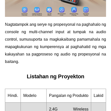
Nagtatampok ang serye ng propesyonal na paghahalo ng
console ng multi-channel input at tumpak na audio
control, sumusuporta sa magkakaibang pamamahala ng
mapagkukunan ng kumperensya at paghahatid ng mga
kakayahan sa pagproseso ng audio ng propesyonal na
baitang.
Listahan ng Proyekton
Hindi.
Modelo
Pangalan ng Produkto
Lakid
2.4G Wireless