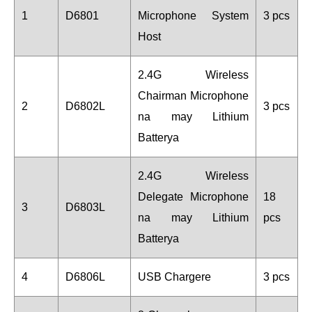
1
D6801
Microphone System
3 pcs
Host
2.4G Wireless
Chairman Microphone
2
D6802L
3 pcs
na may Lithium
Batterya
2.4G Wireless
Delegate Microphone
18
3
D6803L
na may Lithium
pcs
Batterya
4
D6806L
USB Chargere
3 pcs