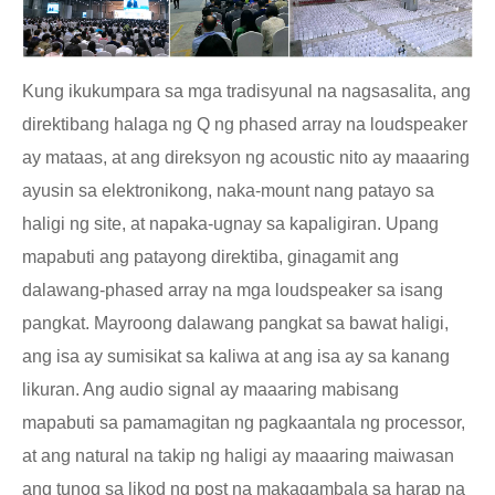
Kung ikukumpara sa mga tradisyunal na nagsasalita, ang
direktibang halaga ng Q ng phased array na loudspeaker
ay mataas, at ang direksyon ng acoustic nito ay maaaring
ayusin sa elektronikong, naka-mount nang patayo sa
haligi ng site, at napaka-ugnay sa kapaligiran. Upang
mapabuti ang patayong direktiba, ginagamit ang
dalawang-phased array na mga loudspeaker sa isang
pangkat. Mayroong dalawang pangkat sa bawat haligi,
ang isa ay sumisikat sa kaliwa at ang isa ay sa kanang
likuran. Ang audio signal ay maaaring mabisang
mapabuti sa pamamagitan ng pagkaantala ng processor,
at ang natural na takip ng haligi ay maaaring maiwasan
ang tunog sa likod ng post na makagambala sa harap na