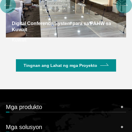
Digital Conference System para sa PAHW sa
Kuwait
Kuwait
Tingnan ang Lahat ng mga Proyekto
Mga produkto
Mga solusyon