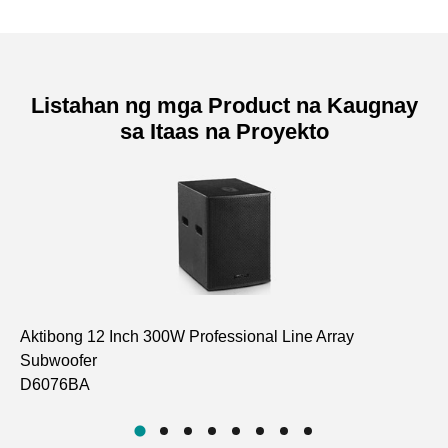
Listahan ng mga Product na Kaugnay
sa Itaas na Proyekto
Aktibong 12 Inch 300W Professional Line Array
8 
Subwoofer
LA
D6076BA