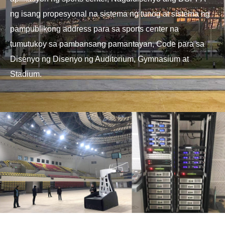
ng isang propesyonal na sistema ng tunog at sistema ng
pampublikong address para sa sports center na
tumutukoy sa pambansang pamantayan, Code para sa
Disenyo ng Disenyo ng Auditorium, Gymnasium at
Stadium.