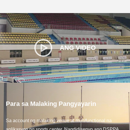
ANG VIDEO
Para sa Malaking Pangyayarin
Sa account ng malaking venue at multifunctional na
aplikasyon ng sports center, Nagdidisenyo ang DSPPA