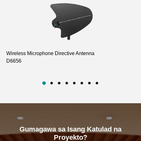
Wireless Microphone Directive Antenna
Wi
D6656
D6
Gumagawa sa Isang Katulad na
Proyekto?