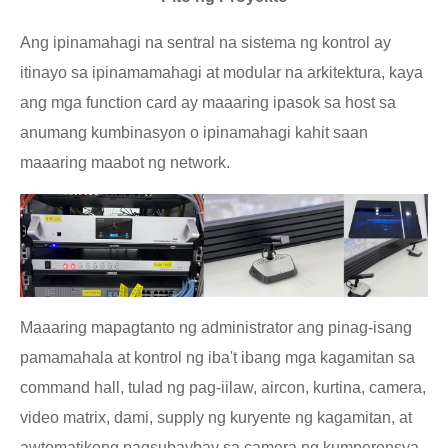
Ang ipinamahagi na sentral na sistema ng kontrol ay
itinayo sa ipinamamahagi at modular na arkitektura, kaya
ang mga function card ay maaaring ipasok sa host sa
anumang kumbinasyon o ipinamahagi kahit saan
maaaring maabot ng network.
Maaaring mapagtanto ng administrator ang pinag-isang
pamamahala at kontrol ng iba't ibang mga kagamitan sa
command hall, tulad ng pag-iilaw, aircon, kurtina, camera,
video matrix, dami, supply ng kuryente ng kagamitan, at
awtomatikong pagsubaybay sa camera ng kumperensya,