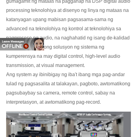
gumagamit ng mataas na pagganap na DSP digital audio
processing teknolohiya at disenyo ng linya ng mataas na
katanyagan upang mabisan pagsasama-sama ng
advanced na teknolohiya ng kontrol at teknolohiya sa
pagproseso ng audio, na naghahatid ng isang de-kalidad
na komprehensibong solusyon ng sistema ng
kumperensya na may digital control, high-level audio
transmission, at visual management.
Ang system ay ibinibigay ng iba't ibang mga pag-andar
tulad ng pagsasalita at talakayan, pagboto, awtomatikong
pagsubaybay sa camera, remote control, sabay na
interpretasyon, at awtomatikong pag-record.