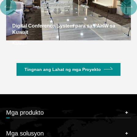
Digital Conference System para sa PAHW sa
Kuwait
Kuwait
Tingnan ang Lahat ng mga Proyekto
Mga produkto
Mga solusyon