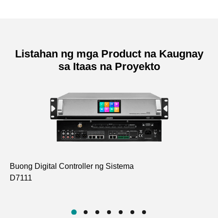
Listahan ng mga Product na Kaugnay
sa Itaas na Proyekto
Buong Digital Controller ng Sistema
De
D7111
Ch
D7