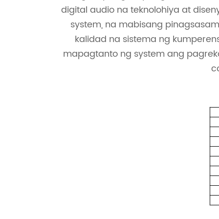
digital audio na teknolohiya at di
system, na mabisang pinagsasam
kalidad na sistema ng kumperens
mapagtanto ng system ang pagreko
c