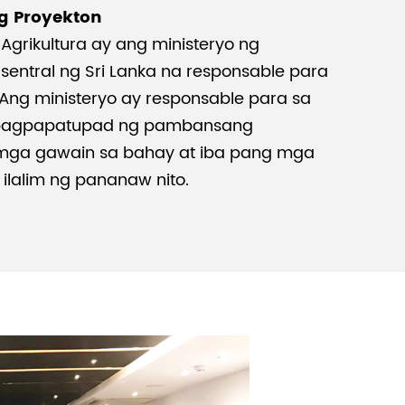
g Proyekton
 Agrikultura ay ang ministeryo ng
Malay
entral ng Sri Lanka na responsable para
বাঙালি
. Ang ministeryo ay responsable para sa
pagpapatupad ng pambansang
mga gawain sa bahay at iba pang mga
ilalim ng pananaw nito.