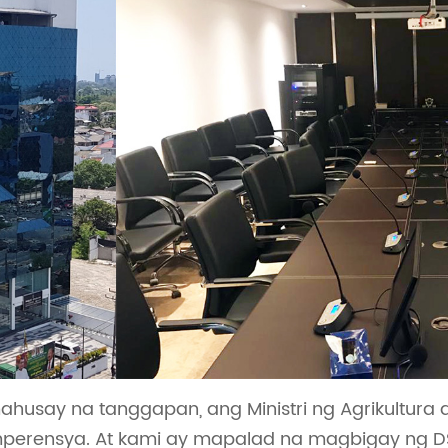
mahusay na tanggapan, ang Ministri ng Agrikultura
mperensya. At kami ay mapalad na magbigay ng DS