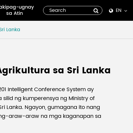
akipag-ugnay
EN
sa Atin
English
Sri Lanka
Español
italiano
Agrikultura sa Sri Lanka
русский
العربية
1 Intelligent Conference System ay
a silid ng kumperensya ng Ministry of
tiếng việt
 Sri Lanka. Ngayon, gumagana ito nang
ng-araw-araw na mga kaganapan sa
Pilipino
ไทย