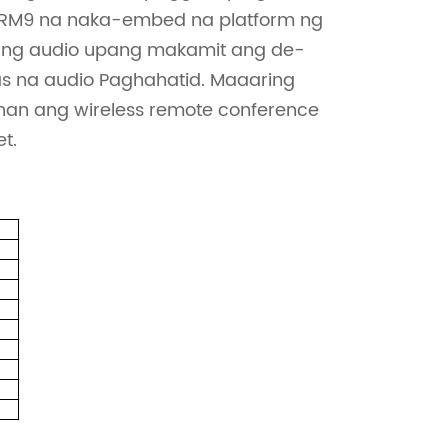
g ARM9 na naka-embed na platform ng
 ng audio upang makamit ang de-
as na audio Paghahatid. Maaaring
an ang wireless remote conference
t.