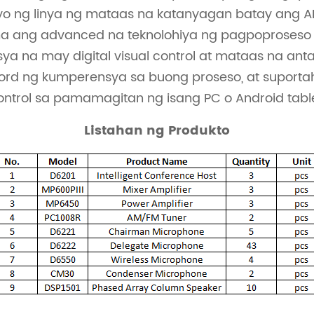
senyo ng linya ng mataas na katanyagan batay an
a ang advanced na teknolohiya ng pagpoproseso
ya na may digital visual control at mataas na ant
rd ng kumperensya sa buong proseso, at suportah
ontrol sa pamamagitan ng isang PC o Android table
Listahan ng Produkto