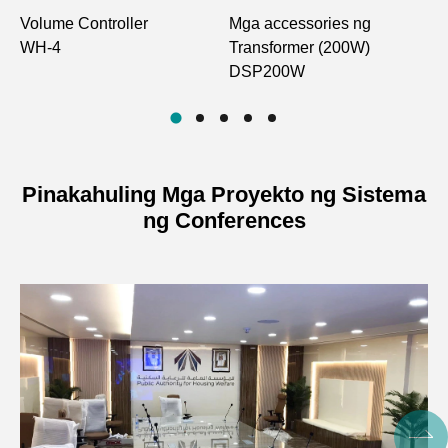
Volume Controller
Mga accessories ng
V
Pag-input ng Signal
70/100V
WH-4
Transformer (200W)
W
DSP200W
Uri ng Speaker
Voltage Speaker
Tapos
ABS White
Wire Mode
2 wire, 3 wire, 4 wire
Pinakahuling Mga Proyekto ng Sistema
ng Conferences