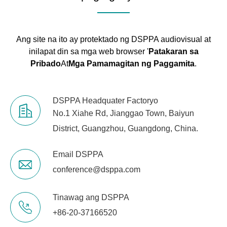
Ang site na ito ay protektado ng DSPPA audiovisual at
inilapat din sa mga web browser '
Patakaran sa
Pribado
At
Mga Pamamagitan ng Paggamita
.
DSPPA Headquater Factoryo
No.1 Xiahe Rd, Jianggao Town, Baiyun
District, Guangzhou, Guangdong, China.
Email DSPPA
conference@dsppa.com
Tinawag ang DSPPA
+86-20-37166520