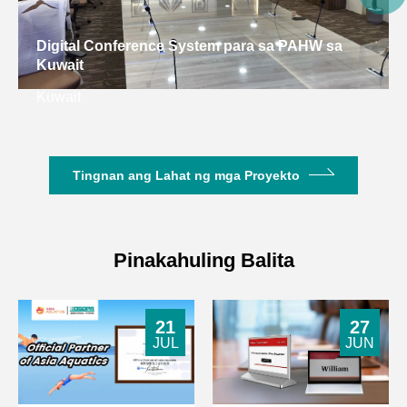
Digital Conference System para sa PAHW sa
Kuwait
Kuwait
Tingnan ang Lahat ng mga Proyekto
Pinakahuling Balita
21
27
JUL
JUN