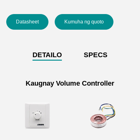
● Mga materyal sa kalidada
Gumamit ng mataas na kalidad na palakaibigan sa
Datasheet
Kumuha ng quoto
kapaligiran na ABS plastik, walang lasa na walang
amoy, hindi nakakasama sa katawan ng tao; kontra-
impact, at mahirap magpapangit.
● Mapangyarihan
DETAILO
SPECS
Suportahan ang pag-override ng signal ng emergency
broadcast; suporta 30W,60W, 120W, at 200W apat na uri
ng pagpapalawak ng kuryente.
Kaugnay Volume Controller
Mga pagtutukoy ng Volume
Controler
Modelo
WH-1I
Kapasidad
6W